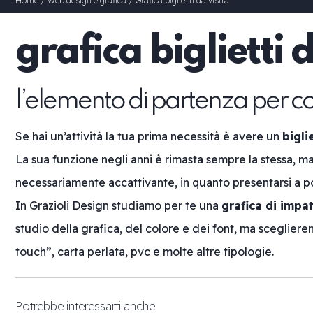
Home
/
Web design e grafica
/
Grafica biglietti da visita
grafica biglietti 
l’elemento di partenza per c
Se hai un’attività la tua prima necessità è avere un
bigli
La sua funzione negli anni è rimasta sempre la stessa, ma
necessariamente accattivante, in quanto presentarsi a pot
In Grazioli Design studiamo per te una
grafica di impa
studio della grafica, del colore e dei font, ma sceglier
touch”, carta perlata, pvc e molte altre tipologie.
Potrebbe interessarti anche: