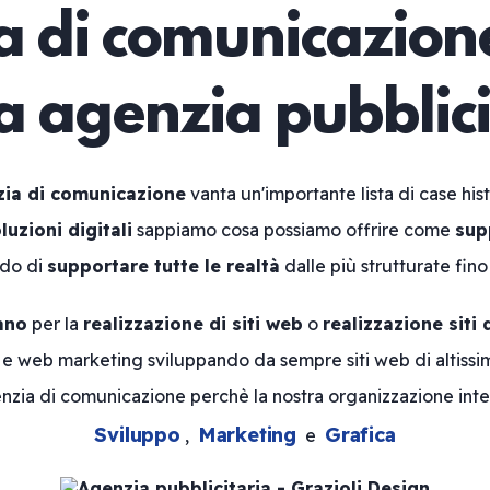
 di comunicazione
ua agenzia pubblici
ia di comunicazione
vanta un'importante lista di case his
luzioni digitali
sappiamo cosa possiamo offrire come
sup
ado di
supportare tutte le realtà
dalle più strutturate fino
ano
per la
realizzazione di siti web
o
realizzazione siti 
n e web marketing sviluppando da sempre siti web di altissim
nzia di comunicazione perchè la nostra organizzazione inte
Sviluppo
Marketing
Grafica
,
e