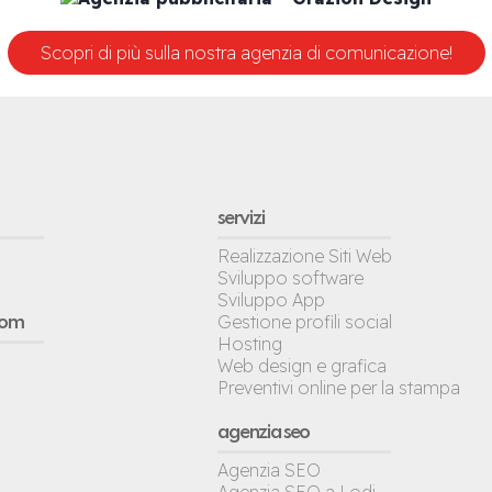
Scopri di più sulla nostra agenzia di comunicazione!
servizi
Realizzazione Siti Web
Sviluppo software
Sviluppo App
Gestione profili social
oom
Hosting
Web design e grafica
Preventivi online per la stampa
agenzia seo
Agenzia SEO