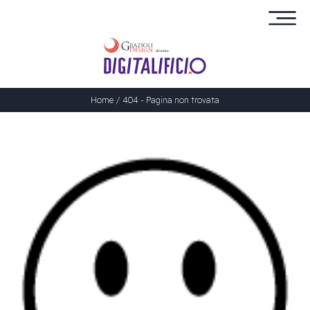
×
Home
/
404 - Pagina non trovata