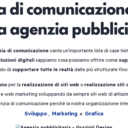
 di comunicazione
ua agenzia pubblici
ia di comunicazione
vanta un'importante lista di case his
luzioni digitali
sappiamo cosa possiamo offrire come
sup
ado di
supportare tutte le realtà
dalle più strutturate fino
ano
per la
realizzazione di siti web
o
realizzazione siti 
n e web marketing sviluppando da sempre siti web di altissim
nzia di comunicazione perchè la nostra organizzazione inte
Sviluppo
Marketing
Grafica
,
e