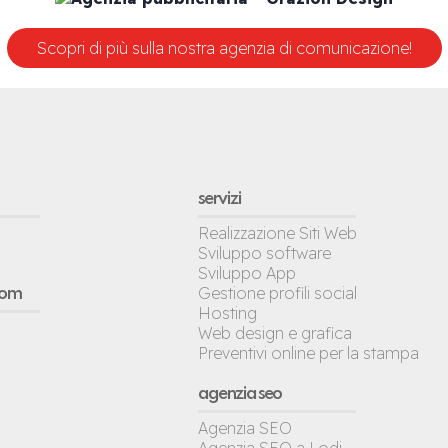
Scopri di più sulla nostra agenzia di comunicazione!
servizi
Realizzazione Siti Web
Sviluppo software
Sviluppo App
Gestione profili social
oom
Hosting
Web design e grafica
Preventivi online per la stampa
agenzia seo
Agenzia SEO