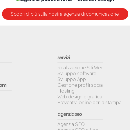
Scopri di più sulla nostra agenzia di comunicazione!
servizi
Realizzazione Siti Web
Sviluppo software
Sviluppo App
Gestione profili social
oom
Hosting
Web design e grafica
Preventivi online per la stampa
agenzia seo
Agenzia SEO