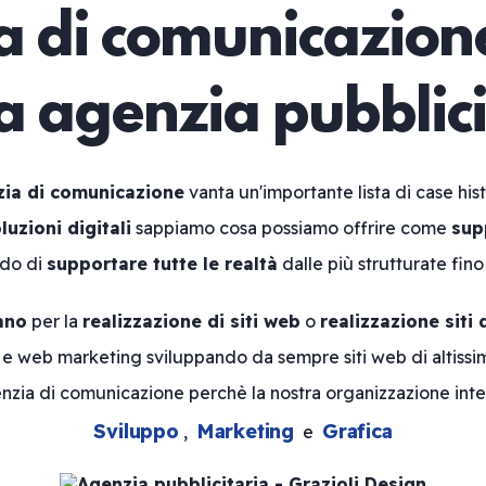
 di comunicazione
ua agenzia pubblici
ia di comunicazione
vanta un'importante lista di case his
luzioni digitali
sappiamo cosa possiamo offrire come
sup
ado di
supportare tutte le realtà
dalle più strutturate fino
ano
per la
realizzazione di siti web
o
realizzazione siti 
n e web marketing sviluppando da sempre siti web di altissim
nzia di comunicazione perchè la nostra organizzazione inte
Sviluppo
Marketing
Grafica
,
e