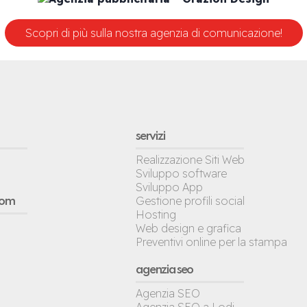
Scopri di più sulla nostra agenzia di comunicazione!
servizi
Realizzazione Siti Web
Sviluppo software
Sviluppo App
Gestione profili social
oom
Hosting
Web design e grafica
Preventivi online per la stampa
agenzia seo
Agenzia SEO