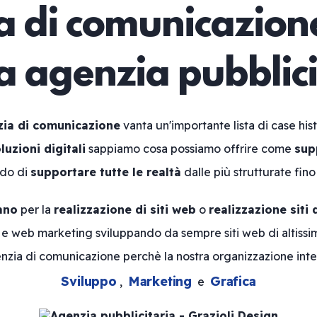
 di comunicazione
ua agenzia pubblici
ia di comunicazione
vanta un'importante lista di case his
luzioni digitali
sappiamo cosa possiamo offrire come
sup
ado di
supportare tutte le realtà
dalle più strutturate fino
ano
per la
realizzazione di siti web
o
realizzazione siti 
n e web marketing sviluppando da sempre siti web di altissim
nzia di comunicazione perchè la nostra organizzazione inte
Sviluppo
Marketing
Grafica
,
e